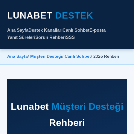
LUNABET
DESTEK
Ana Sayfa
Destek Kanalları
Canlı Sohbet
E-posta
Yanıt Süreleri
Sorun Rehberi
SSS
Ana Sayfa
/
Müşteri Desteği
/
Canlı Sohbet
/
2026 Rehberi
Lunabet
Müşteri Desteği
Rehberi