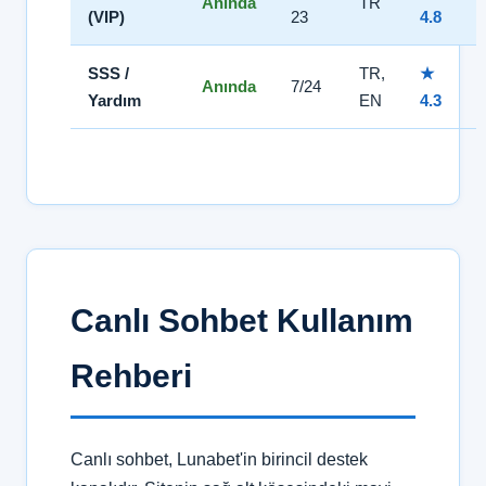
Anında
TR
(VIP)
23
4.8
SSS /
TR,
★
Anında
7/24
Yardım
EN
4.3
Canlı Sohbet Kullanım
Rehberi
Canlı sohbet, Lunabet'in birincil destek