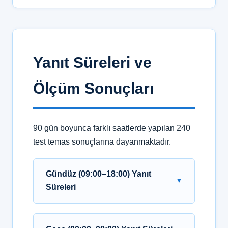
Yanıt Süreleri ve
Ölçüm Sonuçları
90 gün boyunca farklı saatlerde yapılan 240
test temas sonuçlarına dayanmaktadır.
Gündüz (09:00–18:00) Yanıt
Süreleri