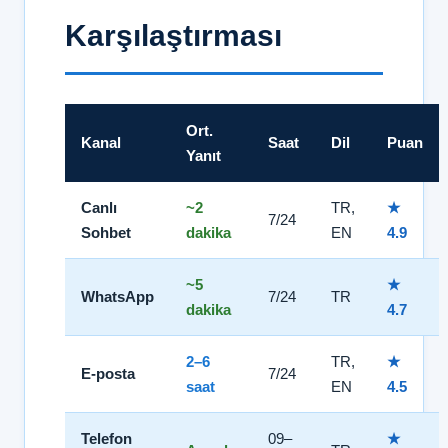
Karşılaştırması
Ort.
Kanal
Saat
Dil
Puan
Yanıt
Canlı
~2
TR,
★
7/24
Sohbet
dakika
EN
4.9
~5
★
WhatsApp
7/24
TR
dakika
4.7
2–6
TR,
★
E-posta
7/24
saat
EN
4.5
Telefon
09–
★