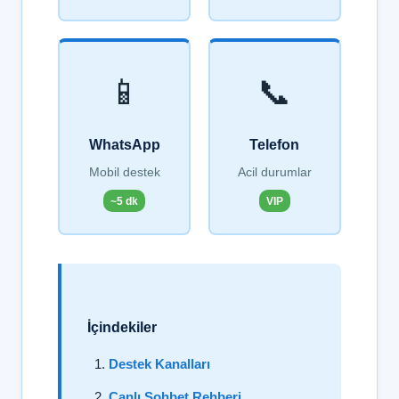
📱
📞
WhatsApp
Telefon
Mobil destek
Acil durumlar
~5 dk
VIP
İçindekiler
Destek Kanalları
Canlı Sohbet Rehberi