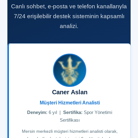
Canlı sohbet, e-posta ve telefon kanallarıyla
7/24 erişilebilir destek sisteminin kapsamlı
analizi.
Caner Aslan
Müşteri Hizmetleri Analisti
Deneyim:
6 yıl |
Sertifika:
Spor Yönetimi
Sertifikası
Mersin merkezli müşteri hizmetleri analisti olarak,