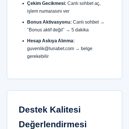
Çekim Gecikmesi:
Canlı sohbet aç,
işlem numarasını ver
Bonus Aktivasyonu:
Canlı sohbet →
"Bonus aktif değil" → 5 dakika
Hesap Askıya Alınma:
guvenlik@lunabet.com → belge
gerekebilir
Destek Kalitesi
Değerlendirmesi