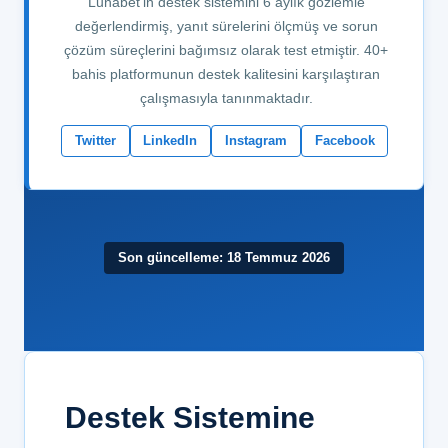
Lunabet'in destek sistemini 6 aylık gözlemle
değerlendirmiş, yanıt sürelerini ölçmüş ve sorun
çözüm süreçlerini bağımsız olarak test etmiştir. 40+
bahis platformunun destek kalitesini karşılaştıran
çalışmasıyla tanınmaktadır.
Twitter
LinkedIn
Instagram
Facebook
Son güncelleme: 18 Temmuz 2026
Destek Sistemine