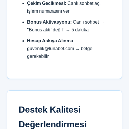
Çekim Gecikmesi:
Canlı sohbet aç,
işlem numarasını ver
Bonus Aktivasyonu:
Canlı sohbet →
"Bonus aktif değil" → 5 dakika
Hesap Askıya Alınma:
guvenlik@lunabet.com → belge
gerekebilir
Destek Kalitesi
Değerlendirmesi