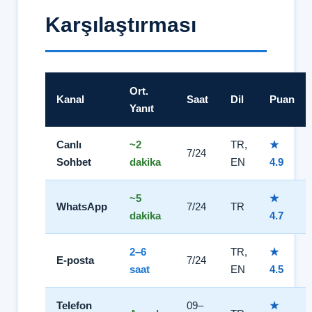
Karşılaştırması
Ort.
Kanal
Saat
Dil
Puan
Yanıt
Canlı
~2
TR,
★
7/24
Sohbet
dakika
EN
4.9
~5
★
WhatsApp
7/24
TR
dakika
4.7
2–6
TR,
★
E-posta
7/24
saat
EN
4.5
Telefon
09–
★