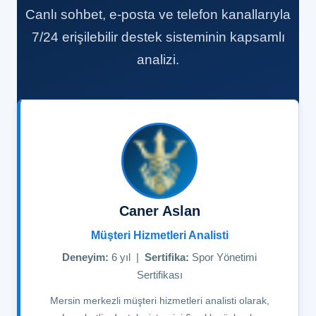
Canlı sohbet, e-posta ve telefon kanallarıyla
7/24 erişilebilir destek sisteminin kapsamlı
analizi.
Caner Aslan
Müşteri Hizmetleri Analisti
Deneyim:
6 yıl |
Sertifika:
Spor Yönetimi
Sertifikası
Mersin merkezli müşteri hizmetleri analisti olarak,