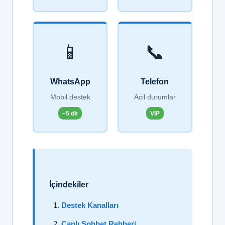
📱
📞
WhatsApp
Telefon
Mobil destek
Acil durumlar
~5 dk
VIP
İçindekiler
Destek Kanalları
Canlı Sohbet Rehberi