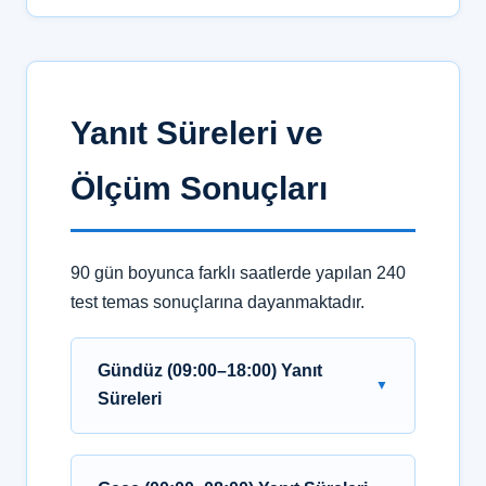
Yanıt Süreleri ve
Ölçüm Sonuçları
90 gün boyunca farklı saatlerde yapılan 240
test temas sonuçlarına dayanmaktadır.
Gündüz (09:00–18:00) Yanıt
Süreleri