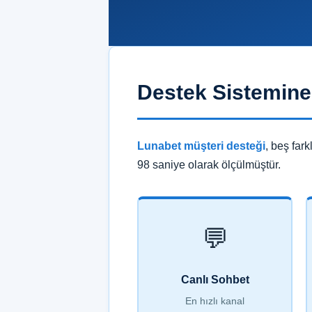
Destek Sistemine
Lunabet müşteri desteği
, beş far
98 saniye olarak ölçülmüştür.
💬
Canlı Sohbet
En hızlı kanal