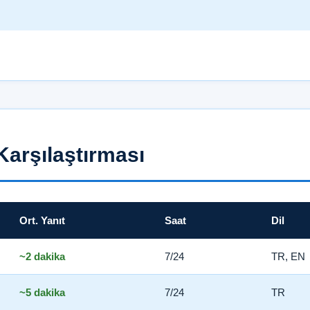
Karşılaştırması
Ort. Yanıt
Saat
Dil
~2 dakika
7/24
TR, EN
~5 dakika
7/24
TR