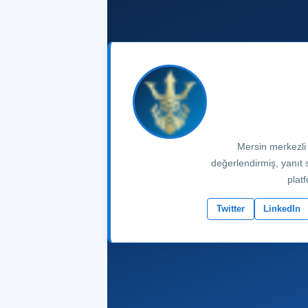
Mersin merkezli 
değerlendirmiş, yanıt 
plat
Twitter
LinkedIn