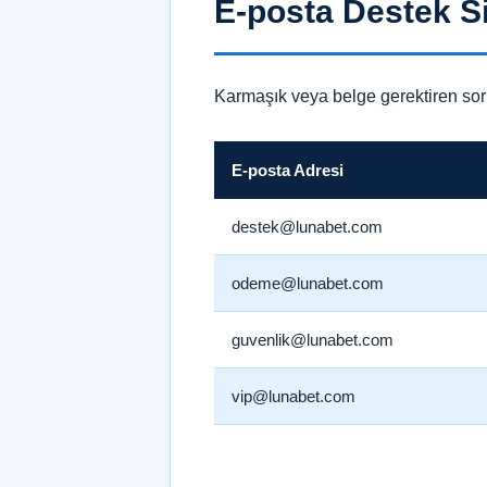
E-posta Destek S
Karmaşık veya belge gerektiren soru
E-posta Adresi
destek@lunabet.com
odeme@lunabet.com
guvenlik@lunabet.com
vip@lunabet.com