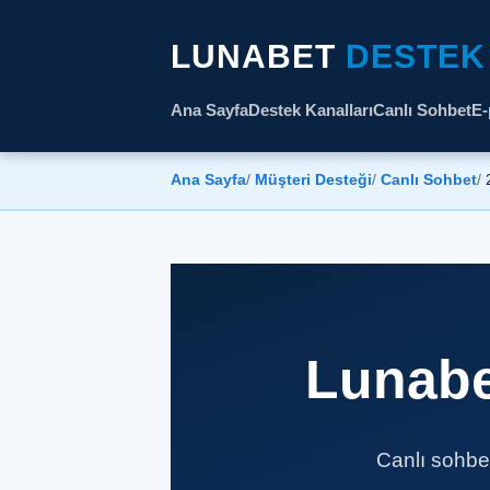
LUNABET
DESTEK
Ana Sayfa
Destek Kanalları
Canlı Sohbet
E-
Ana Sayfa
/
Müşteri Desteği
/
Canlı Sohbet
/
Lunab
Canlı sohbet