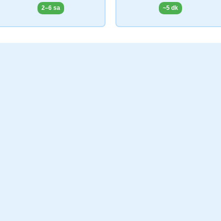
2–6 sa
~5 dk