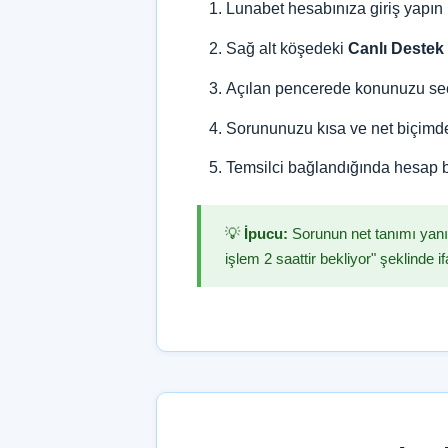
Lunabet hesabınıza giriş yapın
Sağ alt köşedeki
Canlı Destek
Açılan pencerede konunuzu seç
Sorununuzu kısa ve net biçimd
Temsilci bağlandığında hesap bi
💡
İpucu:
Sorunun net tanımı yanı
işlem 2 saattir bekliyor" şeklinde 