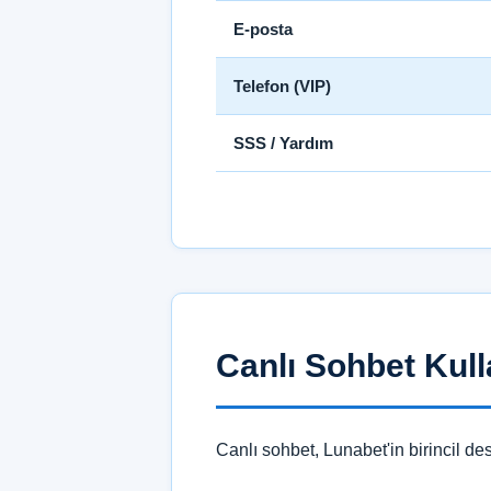
E-posta
Telefon (VIP)
SSS / Yardım
Canlı Sohbet Kul
Canlı sohbet, Lunabet'in birincil des