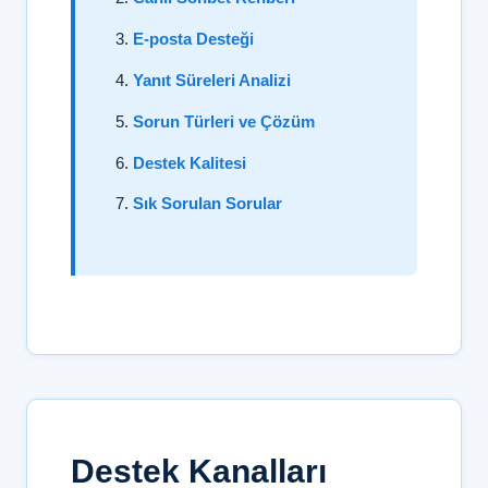
E-posta Desteği
Yanıt Süreleri Analizi
Sorun Türleri ve Çözüm
Destek Kalitesi
Sık Sorulan Sorular
Destek Kanalları