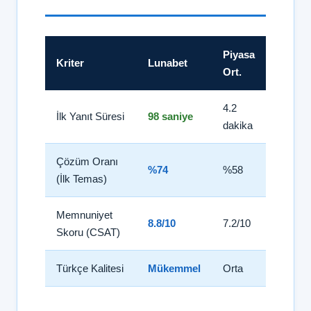
Piyasa
Kriter
Lunabet
Ort.
4.2
İlk Yanıt Süresi
98 saniye
dakika
Çözüm Oranı
%74
%58
(İlk Temas)
Memnuniyet
8.8/10
7.2/10
Skoru (CSAT)
Türkçe Kalitesi
Mükemmel
Orta