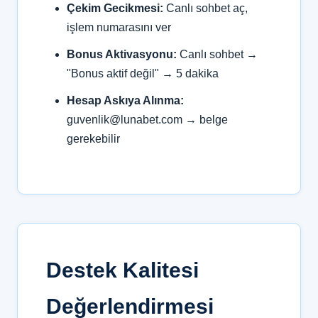
Çekim Gecikmesi:
Canlı sohbet aç,
işlem numarasını ver
Bonus Aktivasyonu:
Canlı sohbet →
"Bonus aktif değil" → 5 dakika
Hesap Askıya Alınma:
guvenlik@lunabet.com → belge
gerekebilir
Destek Kalitesi
Değerlendirmesi