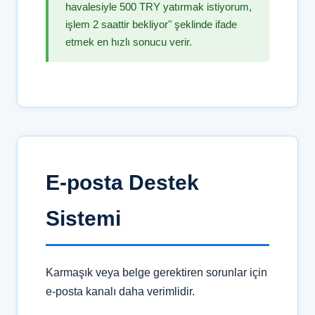
havalesiyle 500 TRY yatırmak istiyorum,
işlem 2 saattir bekliyor" şeklinde ifade
etmek en hızlı sonucu verir.
E-posta Destek
Sistemi
Karmaşık veya belge gerektiren sorunlar için
e-posta kanalı daha verimlidir.