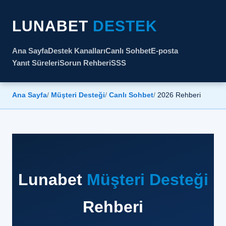
LUNABET
DESTEK
Ana Sayfa
Destek Kanalları
Canlı Sohbet
E-posta
Yanıt Süreleri
Sorun Rehberi
SSS
Ana Sayfa
/
Müşteri Desteği
/
Canlı Sohbet
/
2026 Rehberi
Lunabet
Müşteri Desteği
Rehberi