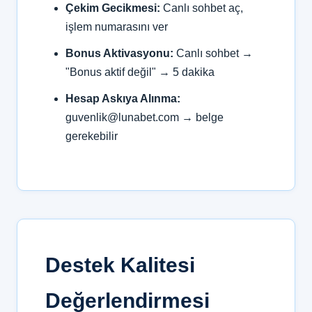
Çekim Gecikmesi:
Canlı sohbet aç,
işlem numarasını ver
Bonus Aktivasyonu:
Canlı sohbet →
"Bonus aktif değil" → 5 dakika
Hesap Askıya Alınma:
guvenlik@lunabet.com → belge
gerekebilir
Destek Kalitesi
Değerlendirmesi