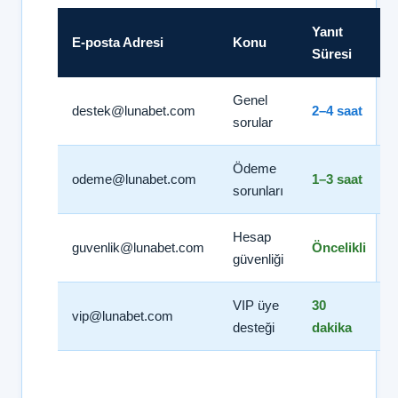
Yanıt
E-posta Adresi
Konu
Süresi
Genel
destek@lunabet.com
2–4 saat
sorular
Ödeme
odeme@lunabet.com
1–3 saat
sorunları
Hesap
guvenlik@lunabet.com
Öncelikli
güvenliği
VIP üye
30
vip@lunabet.com
desteği
dakika