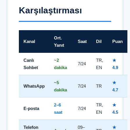
Karşılaştırması
Ort.
Kanal
Saat
Dil
Puan
Yanıt
Canlı
~2
TR,
★
7/24
Sohbet
dakika
EN
4.9
~5
★
WhatsApp
7/24
TR
dakika
4.7
2–6
TR,
★
E-posta
7/24
saat
EN
4.5
Telefon
09–
★