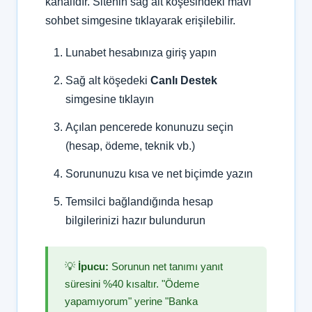
kanalıdır. Sitenin sağ alt köşesindeki mavi
sohbet simgesine tıklayarak erişilebilir.
Lunabet hesabınıza giriş yapın
Sağ alt köşedeki
Canlı Destek
simgesine tıklayın
Açılan pencerede konunuzu seçin
(hesap, ödeme, teknik vb.)
Sorununuzu kısa ve net biçimde yazın
Temsilci bağlandığında hesap
bilgilerinizi hazır bulundurun
💡
İpucu:
Sorunun net tanımı yanıt
süresini %40 kısaltır. "Ödeme
yapamıyorum" yerine "Banka