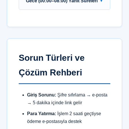
Gece (00:00–08:00) Yanıt Süreleri
Sorun Türleri ve
Çözüm Rehberi
Giriş Sorunu:
Şifre sıfırlama → e-posta
→ 5 dakika içinde link gelir
Para Yatırma:
İşlem 2 saati geçtiyse
ödeme e-postasıyla destek