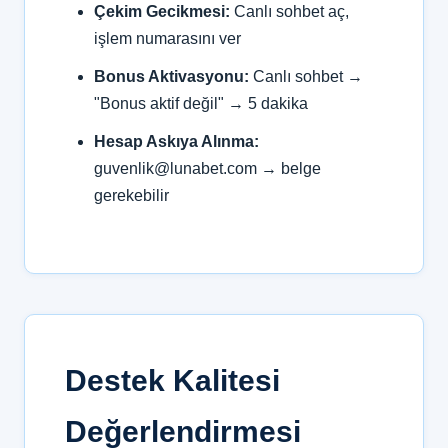
Çekim Gecikmesi:
Canlı sohbet aç,
işlem numarasını ver
Bonus Aktivasyonu:
Canlı sohbet →
"Bonus aktif değil" → 5 dakika
Hesap Askıya Alınma:
guvenlik@lunabet.com → belge
gerekebilir
Destek Kalitesi
Değerlendirmesi