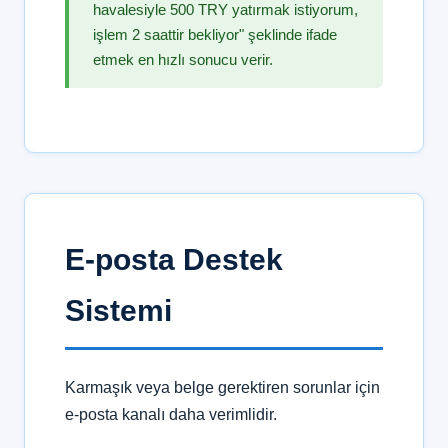
havalesiyle 500 TRY yatırmak istiyorum,
işlem 2 saattir bekliyor" şeklinde ifade
etmek en hızlı sonucu verir.
E-posta Destek
Sistemi
Karmaşık veya belge gerektiren sorunlar için
e-posta kanalı daha verimlidir.