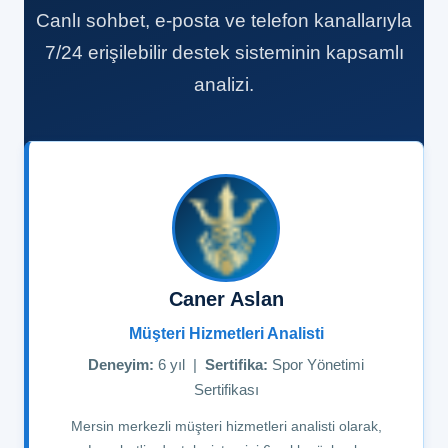
Canlı sohbet, e-posta ve telefon kanallarıyla
7/24 erişilebilir destek sisteminin kapsamlı
analizi.
Caner Aslan
Müşteri Hizmetleri Analisti
Deneyim:
6 yıl |
Sertifika:
Spor Yönetimi
Sertifikası
Mersin merkezli müşteri hizmetleri analisti olarak,