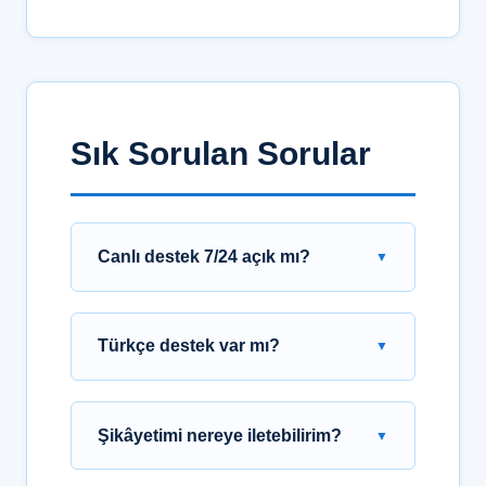
Sık Sorulan Sorular
Canlı destek 7/24 açık mı?
Türkçe destek var mı?
Şikâyetimi nereye iletebilirim?