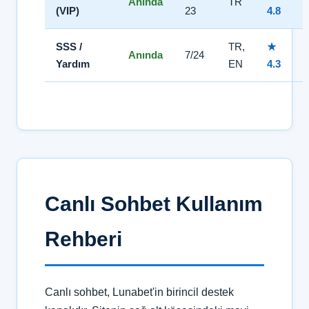
Anında
TR
(VIP)
23
4.8
SSS /
TR,
★
Anında
7/24
Yardım
EN
4.3
Canlı Sohbet Kullanım
Rehberi
Canlı sohbet, Lunabet'in birincil destek