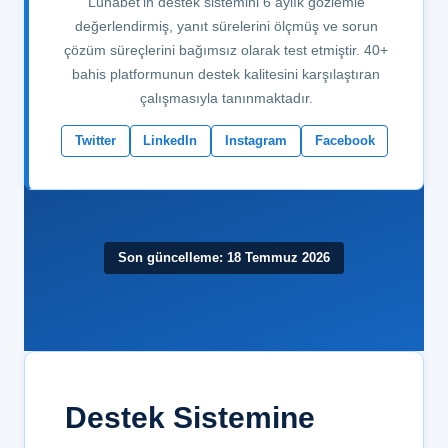
Lunabet'in destek sistemini 6 aylık gözlemle
değerlendirmiş, yanıt sürelerini ölçmüş ve sorun
çözüm süreçlerini bağımsız olarak test etmiştir. 40+
bahis platformunun destek kalitesini karşılaştıran
çalışmasıyla tanınmaktadır.
Twitter
LinkedIn
Instagram
Facebook
Son güncelleme: 18 Temmuz 2026
Destek Sistemine