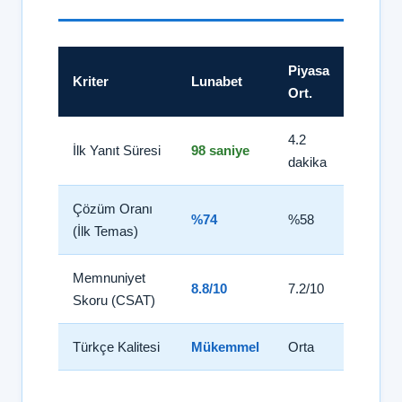
Piyasa
Kriter
Lunabet
Ort.
4.2
İlk Yanıt Süresi
98 saniye
dakika
Çözüm Oranı
%74
%58
(İlk Temas)
Memnuniyet
8.8/10
7.2/10
Skoru (CSAT)
Türkçe Kalitesi
Mükemmel
Orta