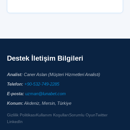
Destek İletişim Bilgileri
Analist:
Caner Aslan (Müşteri Hizmetleri Analisti)
Telefon:
+90-532-749-2285
E-posta:
uzman@lunabet.com
Konum:
Akdeniz, Mersin, Türkiye
Gizlilik Politikası
Kullanım Koşulları
Sorumlu Oyun
Twitter
LinkedIn