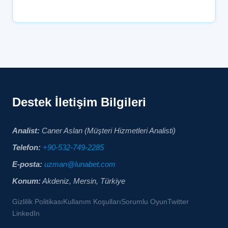
Destek İletişim Bilgileri
Analist:
Caner Aslan (Müşteri Hizmetleri Analisti)
Telefon:
+90-532-749-2285
E-posta:
uzman@lunabet.com
Konum:
Akdeniz, Mersin, Türkiye
Gizlilik Politikası
Kullanım Koşulları
Sorumlu Oyun
Twitter
LinkedIn