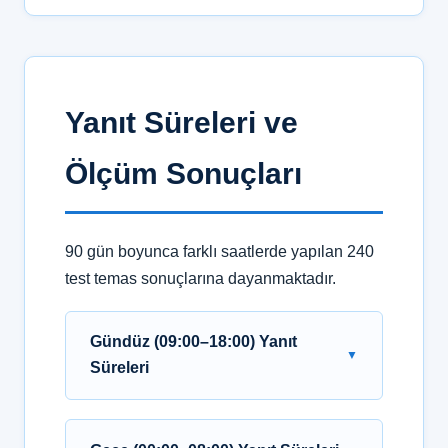
Yanıt Süreleri ve
Ölçüm Sonuçları
90 gün boyunca farklı saatlerde yapılan 240
test temas sonuçlarına dayanmaktadır.
Gündüz (09:00–18:00) Yanıt
Süreleri