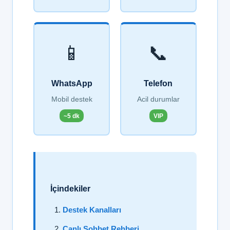
📱
📞
WhatsApp
Telefon
Mobil destek
Acil durumlar
~5 dk
VIP
İçindekiler
Destek Kanalları
Canlı Sohbet Rehberi