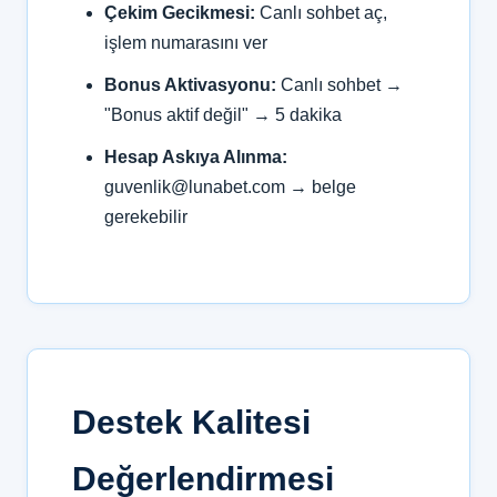
Çekim Gecikmesi:
Canlı sohbet aç,
işlem numarasını ver
Bonus Aktivasyonu:
Canlı sohbet →
"Bonus aktif değil" → 5 dakika
Hesap Askıya Alınma:
guvenlik@lunabet.com → belge
gerekebilir
Destek Kalitesi
Değerlendirmesi