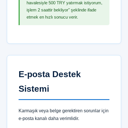
havalesiyle 500 TRY yatırmak istiyorum,
işlem 2 saattir bekliyor" şeklinde ifade
etmek en hızlı sonucu verir.
E-posta Destek
Sistemi
Karmaşık veya belge gerektiren sorunlar için
e-posta kanalı daha verimlidir.