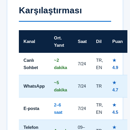
Karşılaştırması
Ort.
Kanal
Saat
Dil
Puan
Yanıt
Canlı
~2
TR,
★
7/24
Sohbet
dakika
EN
4.9
~5
★
WhatsApp
7/24
TR
dakika
4.7
2–6
TR,
★
E-posta
7/24
saat
EN
4.5
Telefon
09–
★