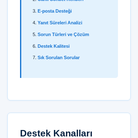
E-posta Desteği
Yanıt Süreleri Analizi
Sorun Türleri ve Çözüm
Destek Kalitesi
Sık Sorulan Sorular
Destek Kanalları