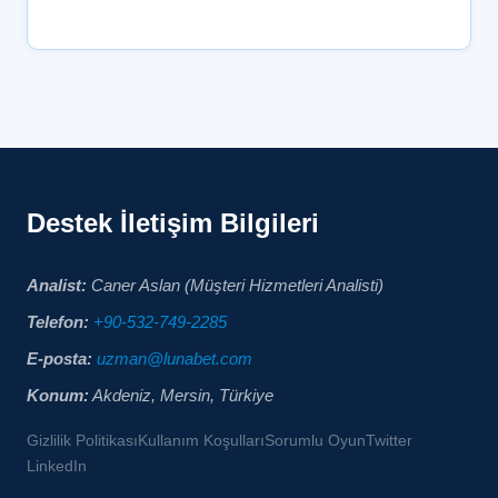
Destek İletişim Bilgileri
Analist:
Caner Aslan (Müşteri Hizmetleri Analisti)
Telefon:
+90-532-749-2285
E-posta:
uzman@lunabet.com
Konum:
Akdeniz, Mersin, Türkiye
Gizlilik Politikası
Kullanım Koşulları
Sorumlu Oyun
Twitter
LinkedIn