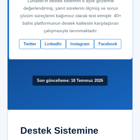
Lunabet'in destek sistemini 6 aylık gözlemle
değerlendirmiş, yanıt sürelerini ölçmüş ve sorun
çözüm süreçlerini bağımsız olarak test etmiştir. 40+
bahis platformunun destek kalitesini karşılaştıran
çalışmasıyla tanınmaktadır.
Twitter
LinkedIn
Instagram
Facebook
Son güncelleme: 18 Temmuz 2026
Destek Sistemine