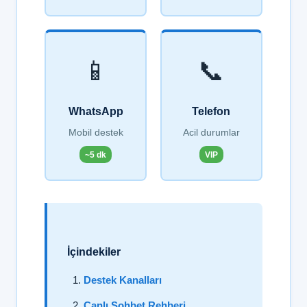
📱
📞
WhatsApp
Telefon
Mobil destek
Acil durumlar
~5 dk
VIP
İçindekiler
Destek Kanalları
Canlı Sohbet Rehberi