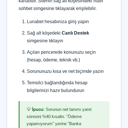
kanalıdır. Sitenin sağ alt köşesindeki mavi
sohbet simgesine tıklayarak erişilebilir.
Lunabet hesabınıza giriş yapın
Sağ alt köşedeki
Canlı Destek
simgesine tıklayın
Açılan pencerede konunuzu seçin
(hesap, ödeme, teknik vb.)
Sorununuzu kısa ve net biçimde yazın
Temsilci bağlandığında hesap
bilgilerinizi hazır bulundurun
💡
İpucu:
Sorunun net tanımı yanıt
süresini %40 kısaltır. "Ödeme
yapamıyorum" yerine "Banka