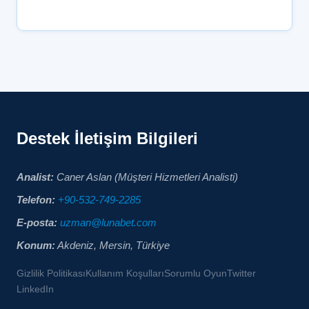
Destek İletişim Bilgileri
Analist:
Caner Aslan (Müşteri Hizmetleri Analisti)
Telefon:
+90-532-749-2285
E-posta:
uzman@lunabet.com
Konum:
Akdeniz, Mersin, Türkiye
Gizlilik Politikası
Kullanım Koşulları
Sorumlu Oyun
Twitter
LinkedIn