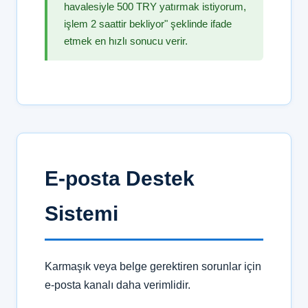
havalesiyle 500 TRY yatırmak istiyorum,
işlem 2 saattir bekliyor" şeklinde ifade
etmek en hızlı sonucu verir.
E-posta Destek
Sistemi
Karmaşık veya belge gerektiren sorunlar için
e-posta kanalı daha verimlidir.