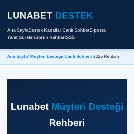
LUNABET
DESTEK
Ana Sayfa
Destek Kanalları
Canlı Sohbet
E-posta
Yanıt Süreleri
Sorun Rehberi
SSS
Ana Sayfa
/
Müşteri Desteği
/
Canlı Sohbet
/
2026 Rehberi
Lunabet
Müşteri Desteği
Rehberi