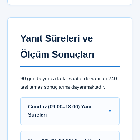
Yanıt Süreleri ve
Ölçüm Sonuçları
90 gün boyunca farklı saatlerde yapılan 240
test temas sonuçlarına dayanmaktadır.
Gündüz (09:00–18:00) Yanıt
Süreleri