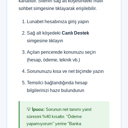
kanalıdır. Sitenin sağ alt köşesindeki mavi
sohbet simgesine tıklayarak erişilebilir.
Lunabet hesabınıza giriş yapın
Sağ alt köşedeki
Canlı Destek
simgesine tıklayın
Açılan pencerede konunuzu seçin
(hesap, ödeme, teknik vb.)
Sorununuzu kısa ve net biçimde yazın
Temsilci bağlandığında hesap
bilgilerinizi hazır bulundurun
💡
İpucu:
Sorunun net tanımı yanıt
süresini %40 kısaltır. "Ödeme
yapamıyorum" yerine "Banka