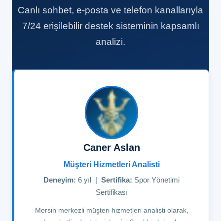
Canlı sohbet, e-posta ve telefon kanallarıyla
7/24 erişilebilir destek sisteminin kapsamlı
analizi.
Caner Aslan
Müşteri Hizmetleri Analisti
Deneyim:
6 yıl |
Sertifika:
Spor Yönetimi
Sertifikası
Mersin merkezli müşteri hizmetleri analisti olarak,