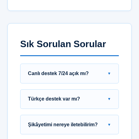
Sık Sorulan Sorular
Canlı destek 7/24 açık mı?
Türkçe destek var mı?
Şikâyetimi nereye iletebilirim?