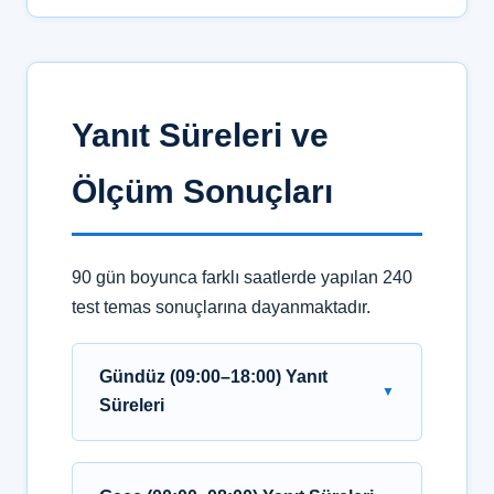
Yanıt Süreleri ve
Ölçüm Sonuçları
90 gün boyunca farklı saatlerde yapılan 240
test temas sonuçlarına dayanmaktadır.
Gündüz (09:00–18:00) Yanıt
Süreleri