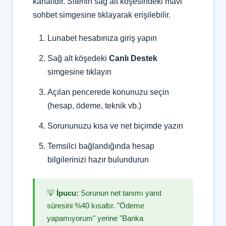
kanalıdır. Sitenin sağ alt köşesindeki mavi
sohbet simgesine tıklayarak erişilebilir.
Lunabet hesabınıza giriş yapın
Sağ alt köşedeki
Canlı Destek
simgesine tıklayın
Açılan pencerede konunuzu seçin
(hesap, ödeme, teknik vb.)
Sorununuzu kısa ve net biçimde yazın
Temsilci bağlandığında hesap
bilgilerinizi hazır bulundurun
💡
İpucu:
Sorunun net tanımı yanıt
süresini %40 kısaltır. "Ödeme
yapamıyorum" yerine "Banka