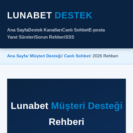
LUNABET
DESTEK
Ana Sayfa
Destek Kanalları
Canlı Sohbet
E-posta
Yanıt Süreleri
Sorun Rehberi
SSS
Ana Sayfa
/
Müşteri Desteği
/
Canlı Sohbet
/
2026 Rehberi
Lunabet
Müşteri Desteği
Rehberi