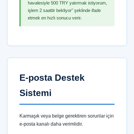
havalesiyle 500 TRY yatırmak istiyorum,
işlem 2 saattir bekliyor" şeklinde ifade
etmek en hızlı sonucu verir.
E-posta Destek
Sistemi
Karmaşık veya belge gerektiren sorunlar için
e-posta kanalı daha verimlidir.