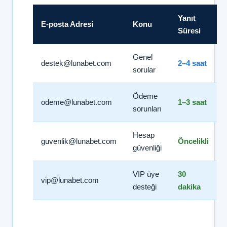
Yanıt
E-posta Adresi
Konu
Süresi
Genel
destek@lunabet.com
2–4 saat
sorular
Ödeme
odeme@lunabet.com
1–3 saat
sorunları
Hesap
guvenlik@lunabet.com
Öncelikli
güvenliği
VIP üye
30
vip@lunabet.com
desteği
dakika