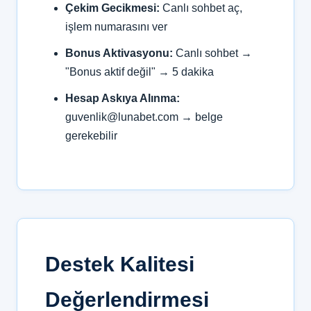
Çekim Gecikmesi:
Canlı sohbet aç,
işlem numarasını ver
Bonus Aktivasyonu:
Canlı sohbet →
"Bonus aktif değil" → 5 dakika
Hesap Askıya Alınma:
guvenlik@lunabet.com → belge
gerekebilir
Destek Kalitesi
Değerlendirmesi