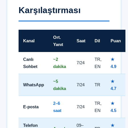
Karşılaştırması
Ort.
Kanal
Saat
Dil
Puan
Yanıt
Canlı
~2
TR,
★
7/24
Sohbet
dakika
EN
4.9
~5
★
WhatsApp
7/24
TR
dakika
4.7
2–6
TR,
★
E-posta
7/24
saat
EN
4.5
Telefon
09–
★