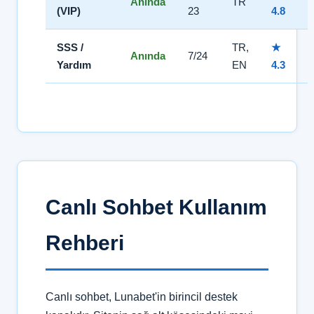
Anında
TR
(VIP)
23
4.8
SSS /
TR,
★
Anında
7/24
Yardım
EN
4.3
Canlı Sohbet Kullanım
Rehberi
Canlı sohbet, Lunabet'in birincil destek