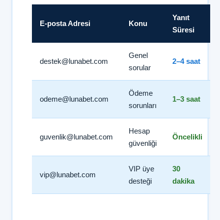
Yanıt
E-posta Adresi
Konu
Süresi
Genel
destek@lunabet.com
2–4 saat
sorular
Ödeme
odeme@lunabet.com
1–3 saat
sorunları
Hesap
guvenlik@lunabet.com
Öncelikli
güvenliği
VIP üye
30
vip@lunabet.com
desteği
dakika