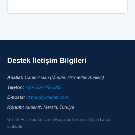
Destek İletişim Bilgileri
Analist:
Caner Aslan (Müşteri Hizmetleri Analisti)
Telefon:
+90-532-749-2285
E-posta:
uzman@lunabet.com
Konum:
Akdeniz, Mersin, Türkiye
Gizlilik Politikası
Kullanım Koşulları
Sorumlu Oyun
Twitter
LinkedIn