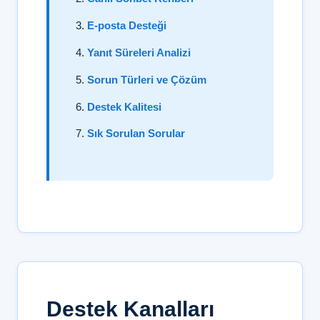
E-posta Desteği
Yanıt Süreleri Analizi
Sorun Türleri ve Çözüm
Destek Kalitesi
Sık Sorulan Sorular
Destek Kanalları