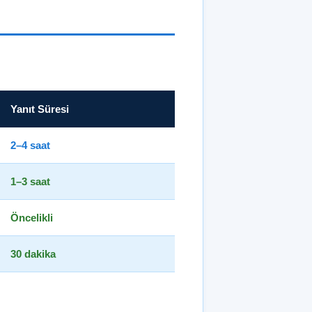
Yanıt Süresi
2–4 saat
1–3 saat
Öncelikli
30 dakika