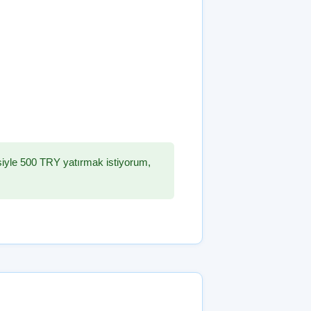
iyle 500 TRY yatırmak istiyorum,