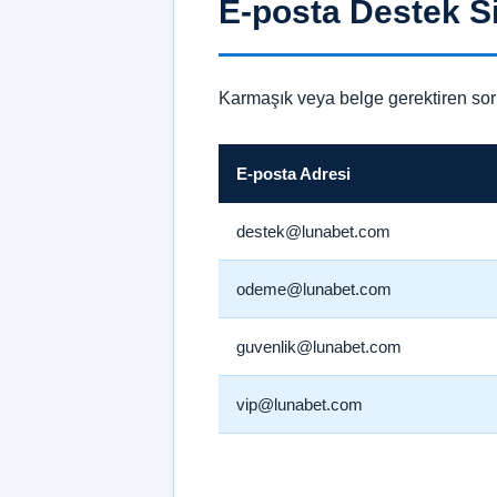
E-posta Destek S
Karmaşık veya belge gerektiren soru
E-posta Adresi
destek@lunabet.com
odeme@lunabet.com
guvenlik@lunabet.com
vip@lunabet.com