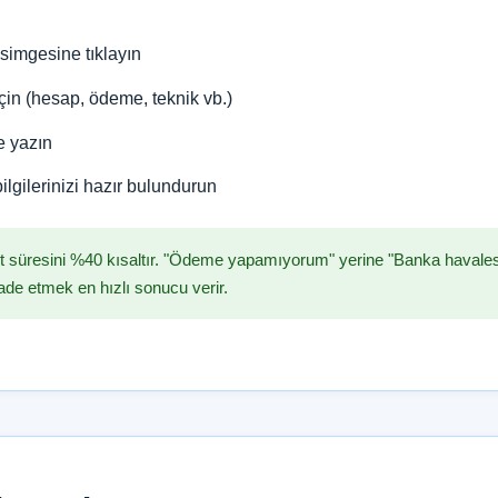
simgesine tıklayın
in (hesap, ödeme, teknik vb.)
e yazın
lgilerinizi hazır bulundurun
t süresini %40 kısaltır. "Ödeme yapamıyorum" yerine "Banka havales
ifade etmek en hızlı sonucu verir.