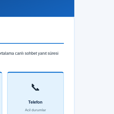
ortalama canlı sohbet yanıt süresi
📞
Telefon
Acil durumlar