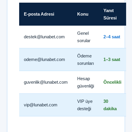
Yanıt
E-posta Adresi
Konu
Süresi
Genel
destek@lunabet.com
2–4 saat
sorular
Ödeme
odeme@lunabet.com
1–3 saat
sorunları
Hesap
guvenlik@lunabet.com
Öncelikli
güvenliği
VIP üye
30
vip@lunabet.com
desteği
dakika