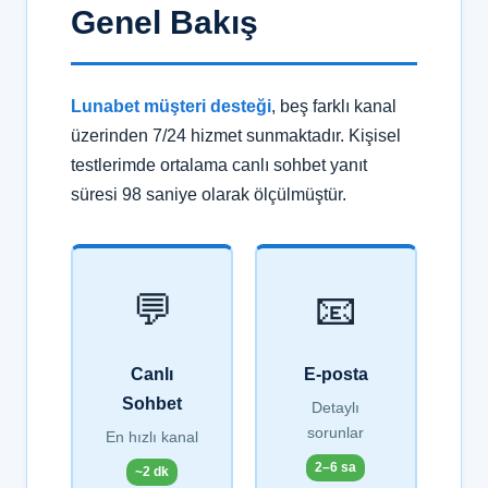
Genel Bakış
Lunabet müşteri desteği
, beş farklı kanal
üzerinden 7/24 hizmet sunmaktadır. Kişisel
testlerimde ortalama canlı sohbet yanıt
süresi 98 saniye olarak ölçülmüştür.
💬
📧
Canlı
E-posta
Sohbet
Detaylı
sorunlar
En hızlı kanal
2–6 sa
~2 dk