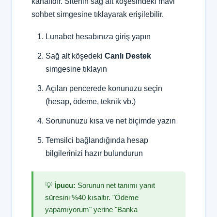
kanalıdır. Sitenin sağ alt köşesindeki mavi
sohbet simgesine tıklayarak erişilebilir.
Lunabet hesabınıza giriş yapın
Sağ alt köşedeki
Canlı Destek
simgesine tıklayın
Açılan pencerede konunuzu seçin
(hesap, ödeme, teknik vb.)
Sorununuzu kısa ve net biçimde yazın
Temsilci bağlandığında hesap
bilgilerinizi hazır bulundurun
💡
İpucu:
Sorunun net tanımı yanıt
süresini %40 kısaltır. "Ödeme
yapamıyorum" yerine "Banka