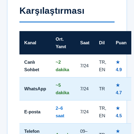
Karşılaştırması
Ort.
Kanal
Saat
Dil
Puan
Yanıt
Canlı
~2
TR,
★
7/24
Sohbet
dakika
EN
4.9
~5
★
WhatsApp
7/24
TR
dakika
4.7
2–6
TR,
★
E-posta
7/24
saat
EN
4.5
Telefon
09–
★