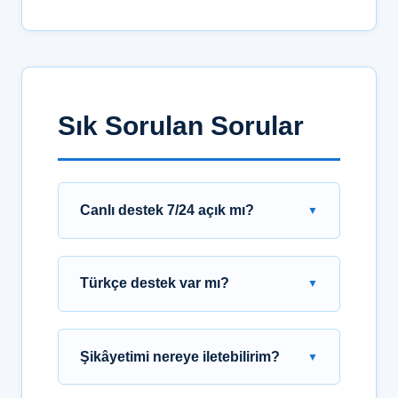
Sık Sorulan Sorular
Canlı destek 7/24 açık mı?
Türkçe destek var mı?
Şikâyetimi nereye iletebilirim?