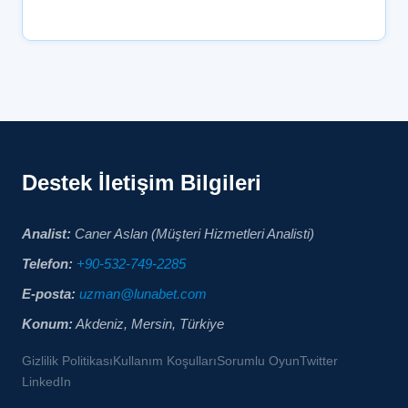
Destek İletişim Bilgileri
Analist:
Caner Aslan (Müşteri Hizmetleri Analisti)
Telefon:
+90-532-749-2285
E-posta:
uzman@lunabet.com
Konum:
Akdeniz, Mersin, Türkiye
Gizlilik Politikası
Kullanım Koşulları
Sorumlu Oyun
Twitter
LinkedIn