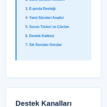
E-posta Desteği
Yanıt Süreleri Analizi
Sorun Türleri ve Çözüm
Destek Kalitesi
Sık Sorulan Sorular
Destek Kanalları