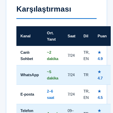
Karşılaştırması
Ort.
Kanal
Saat
Dil
Puan
Yanıt
Canlı
~2
TR,
★
7/24
Sohbet
dakika
EN
4.9
~5
★
WhatsApp
7/24
TR
dakika
4.7
2–6
TR,
★
E-posta
7/24
saat
EN
4.5
Telefon
09–
★