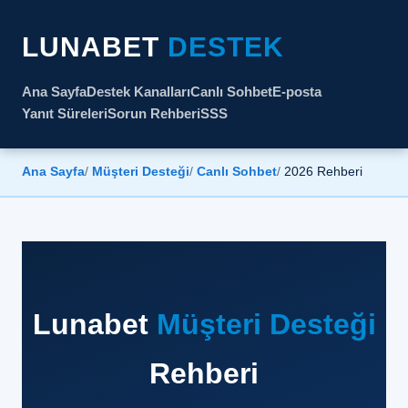
LUNABET
DESTEK
Ana Sayfa
Destek Kanalları
Canlı Sohbet
E-posta
Yanıt Süreleri
Sorun Rehberi
SSS
Ana Sayfa
/
Müşteri Desteği
/
Canlı Sohbet
/
2026 Rehberi
Lunabet
Müşteri Desteği
Rehberi