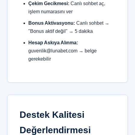
Çekim Gecikmesi:
Canlı sohbet aç,
işlem numarasını ver
Bonus Aktivasyonu:
Canlı sohbet →
"Bonus aktif değil" → 5 dakika
Hesap Askıya Alınma:
guvenlik@lunabet.com → belge
gerekebilir
Destek Kalitesi
Değerlendirmesi