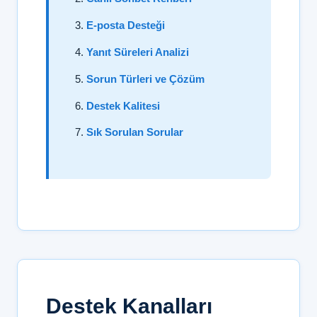
E-posta Desteği
Yanıt Süreleri Analizi
Sorun Türleri ve Çözüm
Destek Kalitesi
Sık Sorulan Sorular
Destek Kanalları