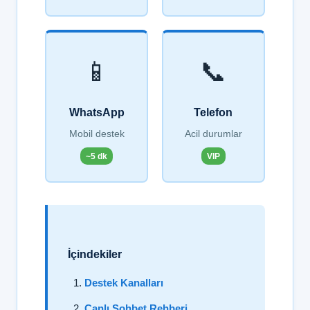
📱
📞
WhatsApp
Telefon
Mobil destek
Acil durumlar
~5 dk
VIP
İçindekiler
Destek Kanalları
Canlı Sohbet Rehberi