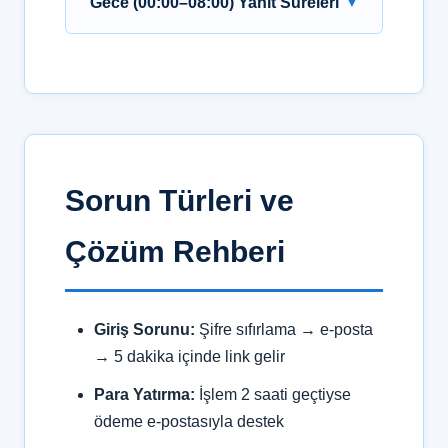
Gece (00:00–08:00) Yanıt Süreleri
Sorun Türleri ve
Çözüm Rehberi
Giriş Sorunu:
Şifre sıfırlama → e-posta
→ 5 dakika içinde link gelir
Para Yatırma:
İşlem 2 saati geçtiyse
ödeme e-postasıyla destek